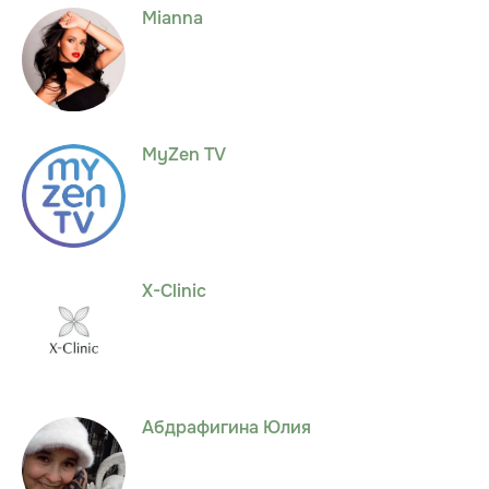
Mianna
MyZen TV
X-Сlinic
Абдрафигина Юлия