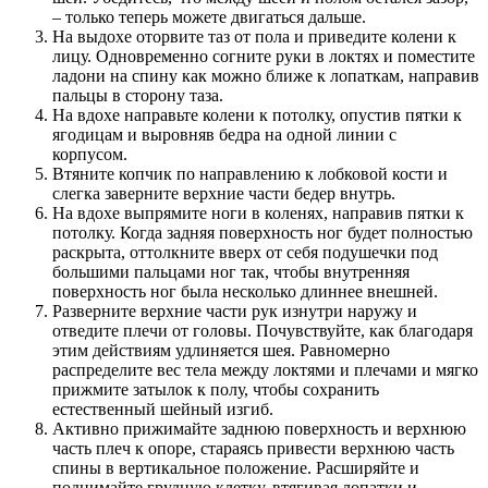
– только теперь можете двигаться дальше.
На выдохе оторвите таз от пола и приведите колени к
лицу. Одновременно согните руки в локтях и поместите
ладони на спину как можно ближе к лопаткам, направив
пальцы в сторону таза.
На вдохе направьте колени к потолку, опустив пятки к
ягодицам и выровняв бедра на одной линии с
корпусом.
Втяните копчик по направлению к лобковой кости и
слегка заверните верхние части бедер внутрь.
На вдохе выпрямите ноги в коленях, направив пятки к
потолку. Когда задняя поверхность ног будет полностью
раскрыта, оттолкните вверх от себя подушечки под
большими пальцами ног так, чтобы внутренняя
поверхность ног была несколько длиннее внешней.
Разверните верхние части рук изнутри наружу и
отведите плечи от головы. Почувствуйте, как благодаря
этим действиям удлиняется шея. Равномерно
распределите вес тела между локтями и плечами и мягко
прижмите затылок к полу, чтобы сохранить
естественный шейный изгиб.
Активно прижимайте заднюю поверхность и верхнюю
часть плеч к опоре, стараясь привести верхнюю часть
спины в вертикальное положение. Расширяйте и
поднимайте грудную клетку, втягивая лопатки и