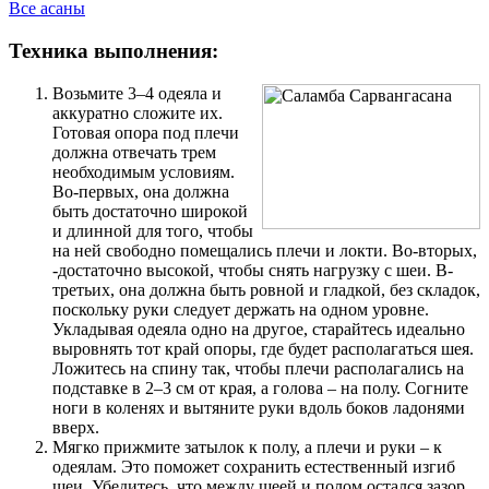
Все асаны
Техника выполнения:
Возьмите 3–4 одеяла и
аккуратно сложите их.
Готовая опора под плечи
должна отвечать трем
необходимым условиям.
Во-первых, она должна
быть достаточно широкой
и длинной для того, чтобы
на ней свободно помещались плечи и локти. Во-вторых,
-достаточно высокой, чтобы снять нагрузку с шеи. В-
третьих, она должна быть ровной и гладкой, без складок,
поскольку руки следует держать на одном уровне.
Укладывая одеяла одно на другое, старайтесь идеально
выровнять тот край опоры, где будет располагаться шея.
Ложитесь на спину так, чтобы плечи располагались на
подставке в 2–3 см от края, а голова – на полу. Согните
ноги в коленях и вытяните руки вдоль боков ладонями
вверх.
Мягко прижмите затылок к полу, а плечи и руки – к
одеялам. Это поможет сохранить естественный изгиб
шеи. Убедитесь, что между шеей и полом остался зазор,