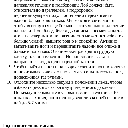
направляя грудину к подбородку. Лоб должен быть
относительно параллелен, а подбородок –
перпендикулярен полу. Постепенно передвигайте
ладони ближе к лопаткам. Мягко втягивайте живот,
чтобы вытянуться еще больше – это уменьшит давление
на плечи. Понаблюдайте за дыханием – несмотря на то
что в перевернутом положении оно может потребовать
больше усилий, дышите ровно и спокойно. Активно
вытягивайте ноги и передвигайте ладони все ближе и
ближе к лопаткам. Это поможет раскрыть грудную
клетку, плечи и ключицы. Не напрягайте глаза и
направьте взгляд в центр грудной клетки.
Чтобы выйти из позы, на выдохе согните ноги в коленях
и, не отрывая головы от пола, мягко опуститесь на пол,
поддерживая таз руками.
Отдохните несколько секунд в положении лежа, чтобы
избежать резкого скачка внутричерепного давления.
Поначалу пребывайте в Сарвангасане в течение 5-10
циклов дыхания, постепенно увеличивая пребывание в
ней до 5-7 минут.
Подготовительные асаны