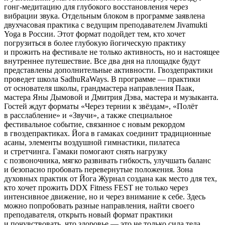
гонг-медитацию для глубокого восстановления через
вибрации звука. Отдельным блоком в программе заявлена
двухчасовая практика с ведущим преподавателем Jivamukti
Yoga в России. Этот формат подойдет тем, кто хочет
погрузиться в более глубокую йогическую практику
и прожить на фестивале не только активность, но и настоящее
внутреннее путешествие. Все два дня на площадке будут
представлены дополнительные активности. Гвоздепрактики
проведет школа SadhuRaWays. В программе — практики
от основателя школы, грандмастера направления Паак,
мастера Яны Дымовой и Дмитрия Дэва, мастера и музыканта.
Гостей ждут форматы «Через тернии к звёздам», «Полёт
в расслабление» и «Звучи», а также специальное
фестивальное событие, связанное с новым рекордом
в гвоздепрактиках. Йога в гамаках соединит традиционные
асаны, элементы воздушной гимнастики, пилатеса
и стретчинга. Гамаки помогают снять нагрузку
с позвоночника, мягко развивать гибкость, улучшать баланс
и безопасно пробовать перевернутые положения. Зона
духовных практик от Йога Журнал создана как место для тех,
кто хочет прожить DDX Fitness FEST не только через
интенсивное движение, но и через внимание к себе. Здесь
можно попробовать разные направления, найти своего
преподавателя, открыть новый формат практики
и почувствовать, что здоровье — это не только сила тела,