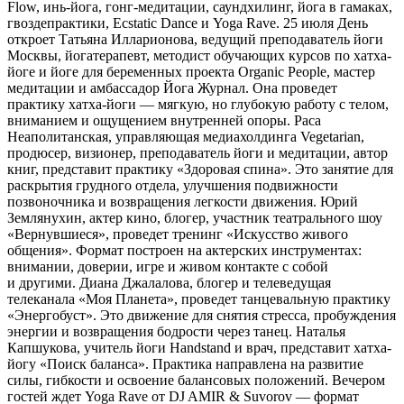
Flow, инь-йога, гонг-медитации, саундхилинг, йога в гамаках,
гвоздепрактики, Ecstatic Dance и Yoga Rave. 25 июля День
откроет Татьяна Илларионова, ведущий преподаватель йоги
Москвы, йогатерапевт, методист обучающих курсов по хатха-
йоге и йоге для беременных проекта Organic People, мастер
медитации и амбассадор Йога Журнал. Она проведет
практику хатха-йоги — мягкую, но глубокую работу с телом,
вниманием и ощущением внутренней опоры. Раса
Неаполитанская, управляющая медиахолдинга Vegetarian,
продюсер, визионер, преподаватель йоги и медитации, автор
книг, представит практику «Здоровая спина». Это занятие для
раскрытия грудного отдела, улучшения подвижности
позвоночника и возвращения легкости движения. Юрий
Землянухин, актер кино, блогер, участник театрального шоу
«Вернувшиеся», проведет тренинг «Искусство живого
общения». Формат построен на актерских инструментах:
внимании, доверии, игре и живом контакте с собой
и другими. Диана Джалалова, блогер и телеведущая
телеканала «Моя Планета», проведет танцевальную практику
«Энергобуст». Это движение для снятия стресса, пробуждения
энергии и возвращения бодрости через танец. Наталья
Капшукова, учитель йоги Handstand и врач, представит хатха-
йогу «Поиск баланса». Практика направлена на развитие
силы, гибкости и освоение балансовых положений. Вечером
гостей ждет Yoga Rave от DJ AMIR & Suvorov — формат