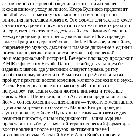
активизировать кровообращение и стать внимательнее
к ежедневному уходу за лицом. Игорь Будников представит
mindfulness — практику осознанности и концентрации
внимания на текущем моменте. Это формат для тех, кто хочет
снизить внутренний шум, выйти из автоматических реакций
и вернуться в состояние «здесь и сейчас». Эмилия Северина,
международный junior-преподаватель Inside Flow, проведет
класс «Грация внутренней силы». Inside Flow соединяет йогу,
современную музыку, дыхание и плавное движение в единый
поток, где практика становится не только физической,
но и эмоциональной историей. Вечером площадку продолжит
AMIR с форматом Ecstatic Dance — свободным танцем без
заданных шагов, где участники следуют музыке, ритму
и собственному движению. В малом шатре 26 июля также
пройдут практики восстановления, мягкого движения и звука.
Алена Кузнецова проведет практику «Вытанцевать
ненужное», где асаны соединяются в виньясы и телесные
связки. Нина Ширинкина и Тер Анастасия представят хатха-
йогу в сопровождении саундхилинга — телесную медитацию,
где асана встречается со звуком. Марина Кицул проведет
функциональную йогу «Путь к шпагатам» — практику для
развития гибкости, силы и подвижности. Элина Бурцева
представит инь-йогу — мягкий терапевтический формат для
восстановления после нагрузок, вытяжения тканей
и успокоения ума. Алексей Ким и Анна Корбут проведут