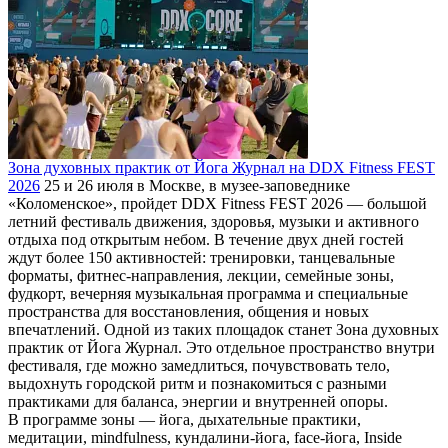
Зона духовных практик от Йога Журнал на DDX Fitness FEST
2026
25 и 26 июля в Москве, в музее-заповеднике
«Коломенское», пройдет DDX Fitness FEST 2026 — большой
летний фестиваль движения, здоровья, музыки и активного
отдыха под открытым небом. В течение двух дней гостей
ждут более 150 активностей: тренировки, танцевальные
форматы, фитнес-направления, лекции, семейные зоны,
фудкорт, вечерняя музыкальная программа и специальные
пространства для восстановления, общения и новых
впечатлений. Одной из таких площадок станет Зона духовных
практик от Йога Журнал. Это отдельное пространство внутри
фестиваля, где можно замедлиться, почувствовать тело,
выдохнуть городской ритм и познакомиться с разными
практиками для баланса, энергии и внутренней опоры.
В программе зоны — йога, дыхательные практики,
медитации, mindfulness, кундалини-йога, face-йога, Inside