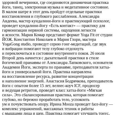
здоровой вечеринки, где соединяются динамичная практика
йоги, танец, электронная музыка и медитативное состояние.
В малом шатре в этот день пройдут отдельные практики
восстановления и глубокого расслабления. Александра
Авдеева, мастер кундалини-йоги и практикующий психолог,
проведет кундалини-йогу «Есть контакт» — практику для
гармонизации нервной системы, ощущения легкости
и ясности. Мария Комар представит формат Yoga Fit от студии
ЙОЖ. Константин Николаев и Мария Глори, мастера
YogaGong studio, проведут серию гонг-медитаций, где звук
и вибрации помогают телу глубоко отдохнуть
и переключиться в состояние внутреннего покоя. 26 июля
Второй день начнется с дыхательной практики в стиле
йогической пранаямы от Александра Лапковского, основателя
Академии Йоги, эксперта по пранаяме, преподавателя хатха-
йоги и универсальной йоги. Практика направлена
на восстановление ресурса, развитие концентрации
и наполнение энергией. Анастасия Бодрячкова, преподаватель
йоги с опытом более 15 лет, велнес-коуч ICF, продюсер
и ведущая ретритов, проведет класс хатха-йоги «Мягкая
сила». Это сбалансированная практика, которая помогает
глубоко, но бережно проработать тело, успокоить
ум и почувствовать опору. Ирина Mooza проведет face-йогу —
комплекс упражнений, массажных техник и работы
с мышцами лица и шеи. Практика помогает улучшить тонус,