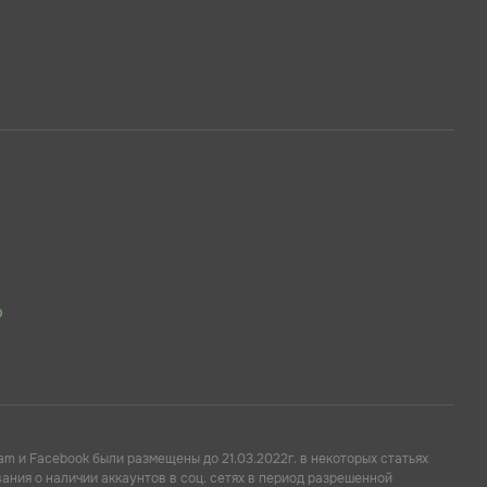
p
am и Facebook были размещены до 21.03.2022г. в некоторых статьях
ния о наличии аккаунтов в соц. сетях в период разрешенной