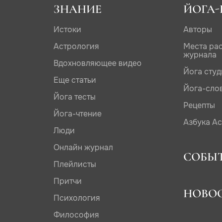
ЗНАНИЕ
ЙОГА-
Истоки
Авторы
Астрология
Места ра
журнала
Вдохновляющее видео
Йога сту
Еще статьи
Йога-сло
Йога тесты
Рецепты
Йога-чтение
Азбука А
Люди
Онлайн журнал
СОБЫ
Плейлисты
Притчи
НОВО
Психология
Философия