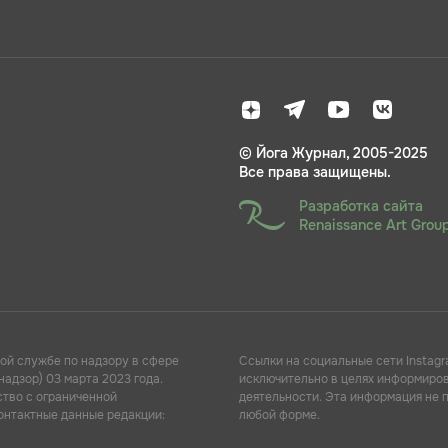
© Йога Журнал, 2005-2025
Все права защищены.
Разработка сайта
Renaissance Art Grou
ой службе по надзору в сфере
Ссылки на социальные сети Instagr
адзор) 03 марта 2023 года.
исключительно в целях информирова
ство с ограниченной
деятельности. Эта информация не 
Контактные данные редакции:
любой форме.