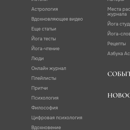
Астрология
Места ра
журнала
Вдохновляющее видео
Йога сту
Еще статьи
Йога-сло
Йога тесты
Рецепты
Йога-чтение
Азбука А
Люди
Онлайн журнал
СОБЫ
Плейлисты
Притчи
НОВО
Психология
Философия
Цифровая психология
Вдохновение