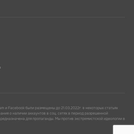
p
am и Facebook были размещены до 21.03.2022г. в некоторых статьях
ния о наличии аккаунтов в соц. сетях в период разрешенной
предназначена для пропаганды. Мы против экстремистской идеологии в