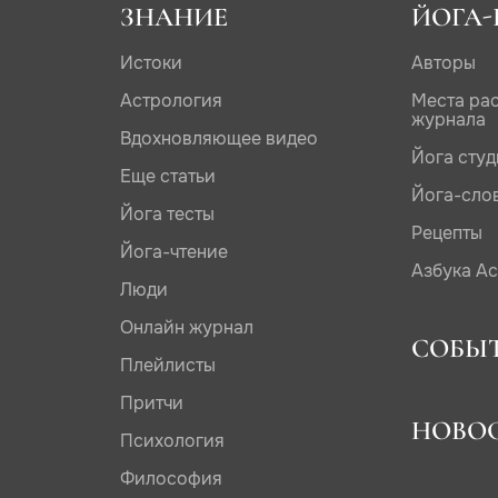
ЗНАНИЕ
ЙОГА-
Истоки
Авторы
Астрология
Места ра
журнала
Вдохновляющее видео
Йога сту
Еще статьи
Йога-сло
Йога тесты
Рецепты
Йога-чтение
Азбука А
Люди
Онлайн журнал
СОБЫ
Плейлисты
Притчи
НОВО
Психология
Философия