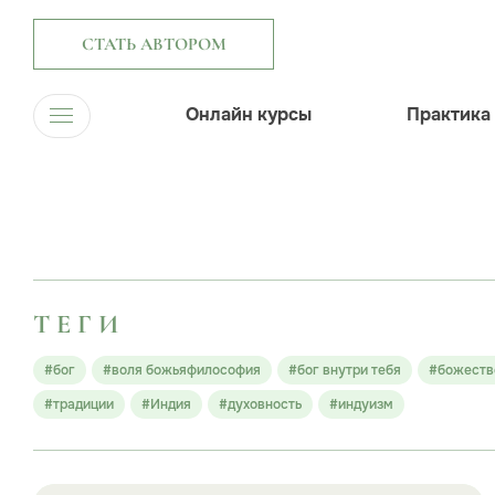
СТАТЬ АВТОРОМ
Онлайн курсы
Практика
ТЕГИ
#бог
#воля божьяфилософия
#бог внутри тебя
#божеств
#традиции
#Индия
#духовность
#индуизм