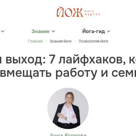
Знание
Йога-гид
Главная
Знания йоги
Психология йоги
 выход: 7 лайфхаков, 
вмещать работу и се
Анна Егорова