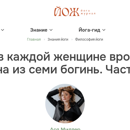
Знание
Йога-гид
Главная
Знания йоги
Философия йоги
 в каждой женщине вр
а из семи богинь. Час
Ася Миллер