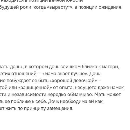
 находятся в позиции вечной юности
удущей роли, когда «вырастут», в позиции ожидания,
ть-дочь», в котором дочь слишком близка к матери,
этих отношений — «мама знает лучше». Дочь-
ние побуждает ее быть «хорошей девочкой» —
той или «защищенной» от опыта, несущего даже намек
сти и независимости нередко обманчиво. Мать может
ь ее поближе к себе. Дочь необходима ей как
ет жить по принципу замещения.