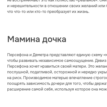
не воспринимают это как полностью «реальное». Они
и нерешительности в отношении своих желаний или б
что что-то или кто-то преобразует их жизнь.
Мамина дочка
Персефона и Деметра представляют единую схему «ма
чтобы развивать независимое самоощущение. Девиз 
Персефона хочет нравиться своей матери. Это жела
послушной, податливой, осторожной и нередко укры
на риск. Производимое матерью впечатление строго
поощрять зависимость дочери для того, чтобы держат
расширение самой себя, используя которое она мож