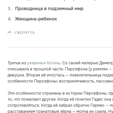
Проводница в подземный мир
Женщина-ребенок
СВЕРНУТЬ
Третья из
уязвимых богинь
. Со своей матерью Демет
описывала в прошлой части. Персефона (у римлян — 
девушка. Вторая её ипостась — повелительница подз
особенности Персефоны: восприимчивость, пассивно
Эти особенности отражены в истории Персефоны, гд
то, что пожелают другие. Когда её похитил Гадес она
сопротивляться. Когда её забрал обратно Гермес — п
расставанием гранатовые зёрна — молча их съела. Ну