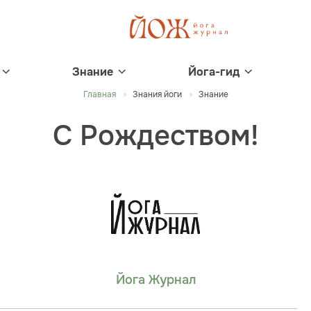
Знание
Йога-гид
Главная
Знания йоги
Знание
C Рождеством!
Йога Журнал