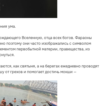
ния ума.
рождающего Вселенную, отца всех богов. Фараоны
менно поэтому они часто изображались с символом
элементом первобытной материи, правещества, из
рнуться.
аются, как святыня, а на берегах ежедневно проводят
ушу от грехов и помогает достичь мокши —