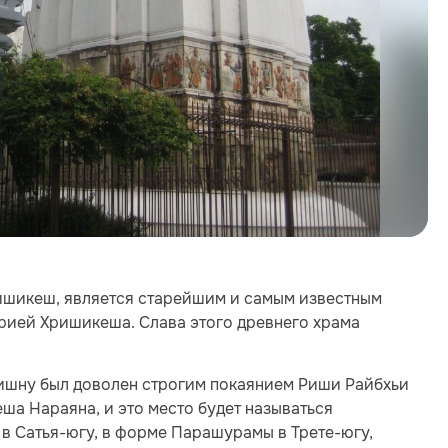
ишикеш, является старейшим и самым известным
орией Хришикеша. Слава этого древнего храма
ишну был доволен строгим покаянием Риши Райбхьи
еша Нараяна, и это место будет называться
 в Сатья-югу, в форме Парашурамы в Трете-югу,