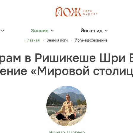
Знание
Йога-гид
Главная
Знания йоги
Йога-вдохновение
рам в Ришикеше Шри 
ение «Мировой столиц
Ирина Шарма