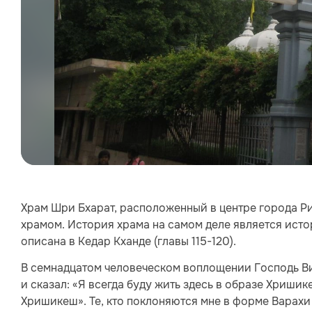
Храм Шри Бхарат, расположенный в центре города Р
храмом. История храма на самом деле является ист
описана в Кедар Кханде (главы 115-120).
В семнадцатом человеческом воплощении Господь В
и сказал: «Я всегда буду жить здесь в образе Хришик
Хришикеш». Те, кто поклоняются мне в форме Варахи