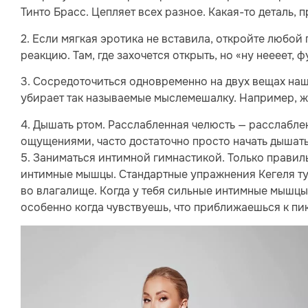
Тинто Брасс. Цепляет всех разное. Какая-то деталь, 
2. Если мягкая эротика не вставила, откройте любо
реакцию. Там, где захочется открыть, но «ну неееет, фу
3. Сосредоточиться одновременно на двух вещах наш 
убирает так называемые мыслемешалку. Например, жа
4. Дышать ртом. Расслабленная челюсть — расслаблен
ощущениями, часто достаточно просто начать дышать
5. Заниматься интимной гимнастикой. Только правиль
интимные мышцы. Стандартные упражнения Кегеля тут 
во влагалище. Когда у тебя сильные интимные мышцы
особенно когда чувствуешь, что приближаешься к пик