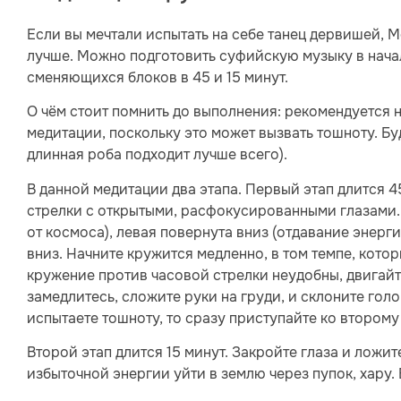
Если вы мечтали испытать на себе танец дервишей, М
лучше. Можно подготовить суфийскую музыку в начал
сменяющихся блоков в 45 и 15 минут.
О чём стоит помнить до выполнения: рекомендуется ни
медитации, поскольку это может вызвать тошноту. Б
длинная роба подходит лучше всего).
В данной медитации два этапа. Первый этап длится 4
стрелки с открытыми, расфокусированными глазами.
от космоса), левая повернута вниз (отдавание энерг
вниз. Начните кружится медленно, в том темпе, кото
кружение против часовой стрелки неудобны, двигайт
замедлитесь, сложите руки на груди, и склоните гол
испытаете тошноту, то сразу приступайте ко второму
Второй этап длится 15 минут. Закройте глаза и ложит
избыточной энергии уйти в землю через пупок, хару.