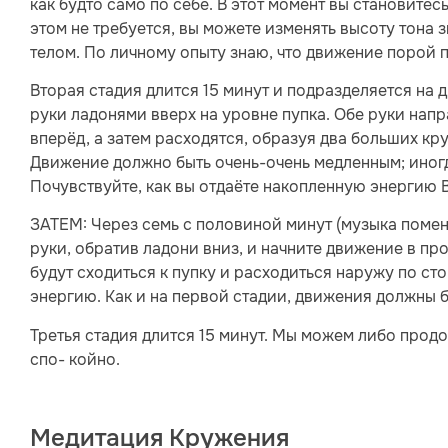
как будто само по себе. В этот момент вы становите
этом не требуется, вы можете изменять высоту тона з
телом. По личному опыту знаю, что движение порой п
Вторая стадия длится 15 минут и подразделяется на 
руки ладонями вверх на уровне пупка. Обе руки на
вперёд, а затем расходятся, образуя два больших кру
Движение должно быть очень-очень медленным; иногда
Почувствуйте, как вы отдаёте накопленную энергию 
ЗАТЕМ: Через семь с половиной минут (музыка поменя
руки, обратив ладони вниз, и начните движение в пр
будут сходиться к пупку и расходиться наружу по сто
энергию. Как и на первой стадии, движения должны 
Третья стадия длится 15 минут. Мы можем либо продол
спо- койно.
Медитация Кружения