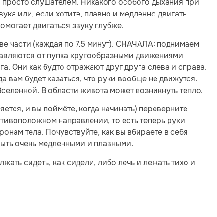
сь просто слушателем. Никакого особого дыхания при
вука или, если хотите, плавно и медленно двигать
омогает двигаться звуку глубже.
две части (каждая по 7,5 минут). СНАЧАЛА: поднимаем
правляются от пупка кругообразными движениями
га. Они как будто отражают друг друга слева и справа.
 вам будет казаться, что руки вообще не движутся.
Вселенной. В области живота может возникнуть тепло.
ется, и вы поймёте, когда начинать) переверните
отивоположном направлении, то есть теперь руки
ронам тела. Почувствуйте, как вы вбираете в себя
быть очень медленными и плавными.
жать сидеть, как сидели, либо лечь и лежать тихо и