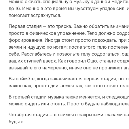
можно скачать специальную музыку к данной медитац
до 16. Именно в это время мы чувствуем упадок сил,
помогает встряхнуться.
Первая стадия — это тряска. Важно обратить внимани
просто в физическое упражнение. Тело должно содро
форсирования. Иногда стоит просто подождать, при
земли и идущую по ногам; после этого тело постепен
себе. Расслабьтесь и позвольте телу содрогаться, о
ваших ступней вверх. Как говорил Ошо, станьте содр
вызывайте его намеренно, иначе оно не проникнет вгл
Вы поймёте, когда заканчивается первая стадия, пото
важно как, просто двигаемся так, как этого хочет тел
В третьей стадии музыка также меняется, и следующ
можно сидеть или стоять. Просто будьте наблюдателе
Четвёртая стадия — ложимся с закрытыми глазами на 
будьте.