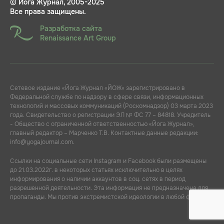
© Йога Журнал, 2005-2025
Все права защищены.
Разработка сайта
Renaissance Art Group
Сетевое издание «Йога Журнал «ЙОЖ» зарегистрировано в
Федеральной службе по надзору в сфере связи, информационных
технологий и массовых коммуникаций (Роскомнадзор) 03 марта 2023
года. Свидетельство о регистрации ЭЛ № ФС 77 – 84818. Учредитель
- Общество с ограниченной ответственностью «Йога Журнал»,
главный редактор – Марченко Т.В. Контактные данные редакции:
info@yogajournal.com.
Ссылки на социальные сети Instagram и Facebook были размещены
до 21.03.2022г. в некоторых статьях исключительно в целях
информирования о наличии аккаунтов в соц. сетях в период
разрешенной деятельности. Эта информация не предназначена для
пропаганды. Мы против экстремистской идеологии в любой форме.