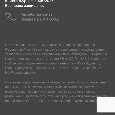
© Йога Журнал, 2005-2025
Все права защищены.
Разработка сайта
Renaissance Art Group
Сетевое издание «Йога Журнал «ЙОЖ» зарегистрировано в
Федеральной службе по надзору в сфере связи, информационных
технологий и массовых коммуникаций (Роскомнадзор) 03 марта 2023
года. Свидетельство о регистрации ЭЛ № ФС 77 – 84818. Учредитель
- Общество с ограниченной ответственностью «Йога Журнал»,
главный редактор – Марченко Т.В. Контактные данные редакции:
info@yogajournal.com.
Ссылки на социальные сети Instagram и Facebook были размещены
до 21.03.2022г. в некоторых статьях исключительно в целях
информирования о наличии аккаунтов в соц. сетях в период
разрешенной деятельности. Эта информация не предназначена для
пропаганды. Мы против экстремистской идеологии в любой форме.