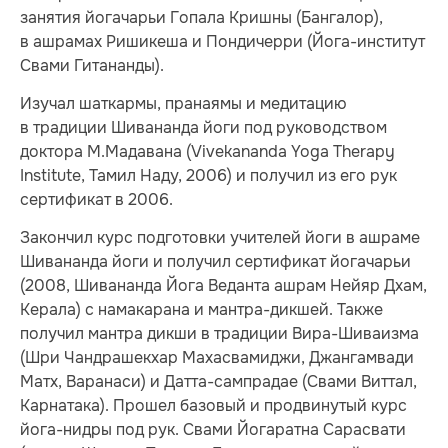
занятия йогачарьи Гопала Кришны (Бангалор),
в ашрамах Ришикеша и Пондичерри (Йога-институт
Свами Гитананды).
Изучал шаткармы, пранаямы и медитацию
в традиции Шивананда йоги под руководством
доктора М.Мадавана (Vivekananda Yoga Therapy
Institute, Тамил Наду, 2006) и получил из его рук
сертификат в 2006.
Закончил курс подготовки учителей йоги в ашраме
Шивананда йоги и получил сертификат йогачарьи
(2008, Шивананда Йога Веданта ашрам Нейяр Дхам,
Керала) с намакарана и мантра-дикшей. Также
получил мантра дикши в традиции Вира-Шиваизма
(Шри Чандрашекхар Махасвамиджи, Джангамвади
Матх, Варанаси) и Датта-сампрадае (Свами Виттал,
Карнатака). Прошел базовый и продвинутый курс
йога-нидры под рук. Свами Йогаратна Сарасвати