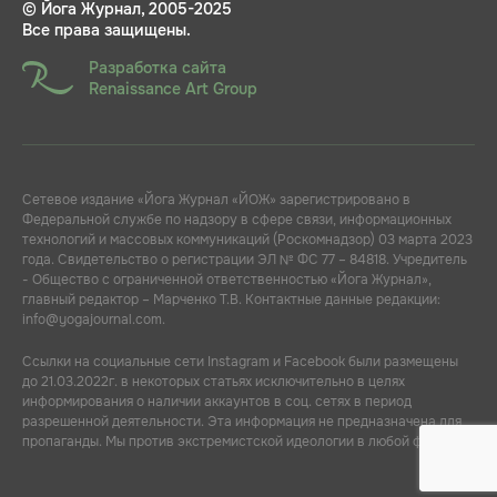
© Йога Журнал, 2005-2025
Все права защищены.
Разработка сайта
Renaissance Art Group
Сетевое издание «Йога Журнал «ЙОЖ» зарегистрировано в
Федеральной службе по надзору в сфере связи, информационных
технологий и массовых коммуникаций (Роскомнадзор) 03 марта 2023
года. Свидетельство о регистрации ЭЛ № ФС 77 – 84818. Учредитель
- Общество с ограниченной ответственностью «Йога Журнал»,
главный редактор – Марченко Т.В. Контактные данные редакции:
info@yogajournal.com.
Ссылки на социальные сети Instagram и Facebook были размещены
до 21.03.2022г. в некоторых статьях исключительно в целях
информирования о наличии аккаунтов в соц. сетях в период
разрешенной деятельности. Эта информация не предназначена для
пропаганды. Мы против экстремистской идеологии в любой форме.