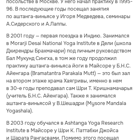
посольстве в Москве. У него начал практику в 1995-
96. В последующие годы посещал занятия
по аштанга-виньясе у Игоря Медведева, семинары
А.Сидерского и А.Лаппы.
В 2001 году — первая поездка в Индию. Занимался
в Morarji Desai National Yoga Institute в Дели (школа
Дхирендры Брахмачари) под личным руководством
Бал Мукунд Сингха, в том же году продолжил
практику аштанга-виньяса йоги в Майсоре у Б.Н.С.
Айенгара (Bramatantra Parakala Mutt) — это был зал
на втором этаже храма Хаягривы, именно в нем
в 30-е годы преподавал сам Шри Т. Кришнамачарья
(учитель Б.Н.С. Айенгара). Также я занимался
аштанга-виньясой у В.Шешадри (Mysore Mandala
Yogashala).
В 2003 году обучался в Ashtanga Yoga Research
Institute в Майсоре у Шри К. Паттабхи Джойса
и Шарата Рангасвами. Помимо этого посещал