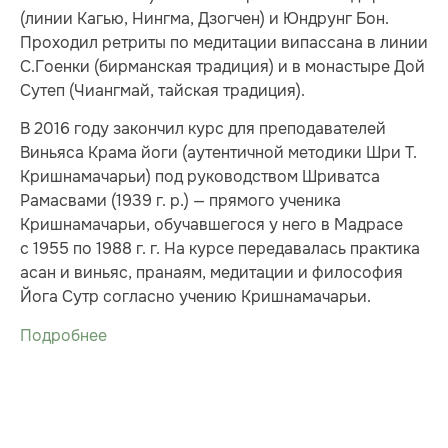
(линии Кагью, Нингма, Дзогчен) и Юндрунг Бон.
Проходил ретриты по медитации випассана в линии
С.Гоенки (бирманская традиция) и в монастыре Дой
Сутеп (Чиангмай, тайская традиция).
В 2016 году закончил курс для преподавателей
Виньяса Крама йоги (аутентичной методики Шри Т.
Кришнамачарьи) под руководством Шриватса
Рамасвами (1939 г. р.) — прямого ученика
Кришнамачарьи, обучавшегося у него в Мадрасе
с 1955 по 1988 г. г. На курсе передавалась практика
асан и виньяс, пранаям, медитации и философия
Йога Сутр согласно учению Кришнамачарьи.
Подробнее