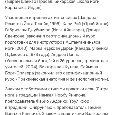
(ашрам Шанкар Прасад, Бихарская школа йоги,
Карнатака, Индия).
Участвовал в тренингах-интенсивах Шандора
Ремете («Йога Теней», 1999), Кали Рэй («Трай йога»),
Габриэллы Джубиляро (Йога Айенгара), Дэвида
Свенсона (закончил сертификационный курс
подготовки для инструкторов Аштанга-виньяса
йоги, 2010), Марка и Джоан Дарби (Канада, ученики
П.Джойса с 1978 года). Андрея Лаппы
(Универсальная йога, 1-й и 2й уровень, тренинг для
учителей, 2004), Виктора ван Кутена, Саймона
Борг-Оливера (закончил его сертификационный
курс «Практическая анатомия и физиология йоги»).
Знаком с тибетскими стилями практики асан (Янтра
йога в традиции Намкая Норбу Ринпоче,
преподаватель Фабио Андрико; Трул Кхор
в традиции Юндрунг Бон, преподаватель Тензин
Вангьял Ринпоче). Знаком с практиками Ваджраяны