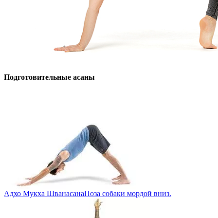
Подготовительные асаны
Адхо Мукха Шванасана
Поза собаки мордой вниз.