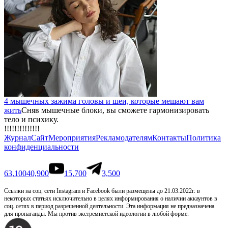
4 мышечных зажима головы и шеи, которые мешают вам
жить
Сняв мышечные блоки, вы сможете гармонизировать
тело и психику.
!!!!!!!!!!!!!!
Журнал
Сайт
Мероприятия
Рекламодателям
Контакты
Политика
конфиденциальности
63,100
40,900
15,700
3,500
Ссылки на соц. сети Instagram и Facebook были размещены до 21.03.2022г. в
некоторых статьях исключительно в целях информирования о наличии аккаунтов в
соц. сетях в период разрешенной деятельности. Эта информация не предназначена
для пропаганды. Мы против экстремистской идеологии в любой форме.