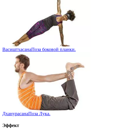
Васиштхасана
Поза боковой планки.
Дханурасана
Поза Лука.
Эффект