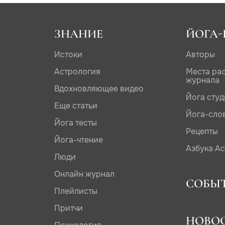
ЗНАНИЕ
ЙОГА-
Истоки
Авторы
Астрология
Места ра
журнала
Вдохновляющее видео
Йога сту
Еще статьи
Йога-сло
Йога тесты
Рецепты
Йога-чтение
Азбука А
Люди
Онлайн журнал
СОБЫ
Плейлисты
Притчи
НОВО