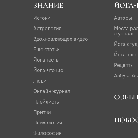
ЗНАНИЕ
ЙОГА-
Истоки
Авторы
Астрология
Места ра
журнала
Вдохновляющее видео
Йога сту
Еще статьи
Йога-сло
Йога тесты
Рецепты
Йога-чтение
Азбука А
Люди
Онлайн журнал
СОБЫ
Плейлисты
Притчи
НОВО
Психология
Философия