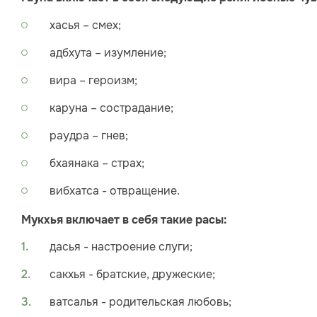
хасья – смех;
адбхута – изумление;
вира – героизм;
каруна – сострадание;
раудра – гнев;
бхаянака – страх;
вибхатса - отвращение.
Мукхья включает в себя такие расы:
дасья - настроение слуги;
сакхья - братские, дружеские;
ватсалья - родительская любовь;