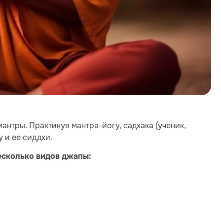
нтры. Практикуя мантра-йогу, садхака (ученик,
 и ее сиддхи.
несколько видов джапы: