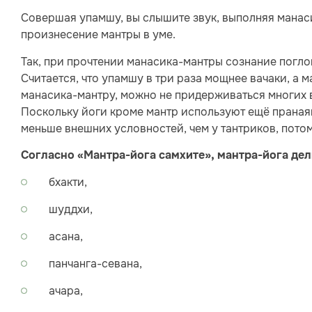
Совершая упамшу, вы слышите звук, выполняя манаси
произнесение мантры в уме.
Так, при прочтении манасика-мантры сознание погло
Считается, что упамшу в три раза мощнее вачаки, а 
манасика-мантру, можно не придерживаться многих в
Поскольку йоги кроме мантр используют ещё пранаяму
меньше внешних условностей, чем у тантриков, пото
Согласно «Мантра-йога самхите», мантра-йога делит
бхакти,
шуддхи,
асана,
панчанга-севана,
ачара,