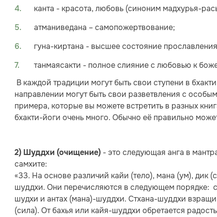
канта - красота, любовь (синоним мадхурья-рас
атманиведана – самопожертвование;
гуна-киртана - высшее состояние прославления
танмаясакти - полное слияние с любовью к боже
В каждой традиции могут быть свои ступени в бхакти
направлении могут быть свои разветвления с особым
примера, которые вы можете встретить в разных книг
бхакти-йоги очень много. Обычно её правильно может
- это следующая анга в мантр
2) Шуддхи (очищение)
самхите:
«33. На основе различий кайи (тело), мана (ум), дик (
шуддхи. Они перечисляются в следующем порядке: ст
шудхи и антах (мана)-шуддхи. Стхана-шуддхи взращ
(сила). От бахья или кайя-шуддхи обретается радост