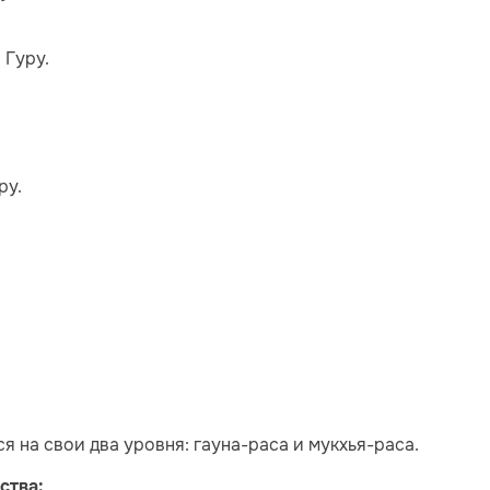
 Гуру.
ру.
ся на свои два уровня: гауна-раса и мукхья-раса.
ства: