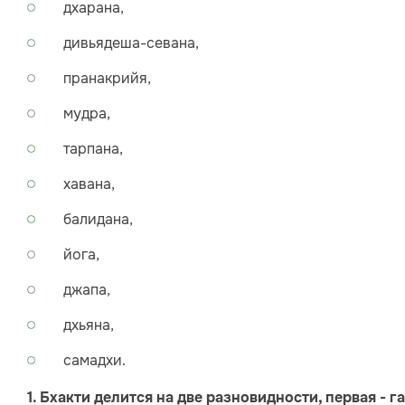
дхарана,
дивьядеша-севана,
пранакрийя,
мудра,
тарпана,
хавана,
балидана,
йога,
джапа,
дхьяна,
самадхи.
1. Бхакти делится на две разновидности, первая - г