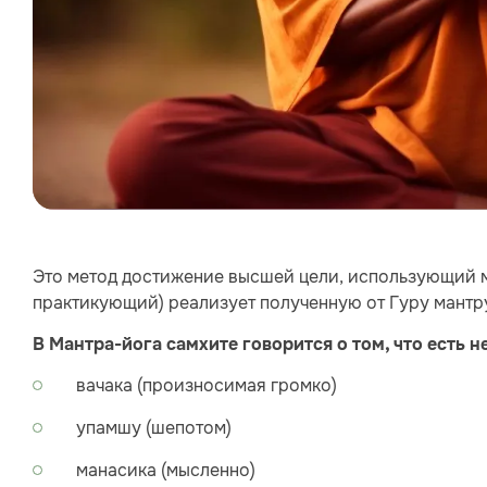
Это метод достижение высшей цели, использующий ма
практикующий) реализует полученную от Гуру мантру
В Мантра-йога самхите говорится о том, что есть 
вачака (произносимая громко)
упамшу (шепотом)
манасика (мысленно)