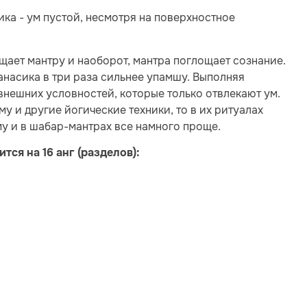
ка - ум пустой, несмотря на поверхностное
щает мантру и наоборот, мантра поглощает сознание.
манасика в три раза сильнее упамшу. Выполняя
нешних условностей, которые только отвлекают ум.
 и другие йогические техники, то в их ритуалах
му и в шабар-мантрах все намного проще.
ся на 16 анг (разделов):