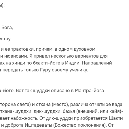
ы);
 Бога;
ству.
 и ее трактовки, причем, в одном духовном
и нюансами. Я привел несколько вариантов для
ах на хинди по бхакти-йоге в Индии. Направлений
 передать только Гуру своему ученику.
а-йоге. Вот так шуддхи описано в Мантра-йога
сторона света) и стхана (место), различают четыре вада
хана-шуддхи, дик-шуддхи, бахья (внешний, или кайя)-
ивает набожность. От дик-шуддхи приобретается Шакти
ь и доброта Иштадеваты (Божество поклонения). От