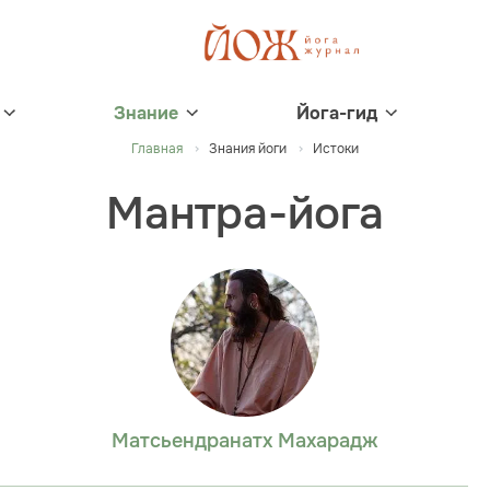
Знание
Йога-гид
Главная
Знания йоги
Истоки
Мантра-йога
Матсьендранатх Махарадж