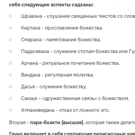
себя следующие аспекты садханы:
Шравана - слушание священных текстов со слов
Киртана - прославление божества.
Смарана - памятование божества.
Падасевана - служение стопам божества или Гу
Арчана - ритуальное почитание божества.
Вандана - регулярная молитва.
Дасья - служение божеству.
Сакхья – «дружественная связь» с божеством.
Атманиведана - отказ от ложного эго.
Вторая -
, которая также делит
пара-бхакти (высшая)
Гауна включает в себя следующие религиозные чув