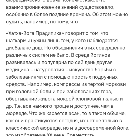
взаимопроникновение знаний существовало,
особенно в более поздние времена. Об этом можно
судить, например, по тому, что
«Хатха-йога Прадипика» говорит о том, что
шаткармы нужны лишь тем, у кого наблюдается
дисбаланс дош. Но объединения этих совершенно
различных систем не было. В среде йогинов
развивалась и популярна по сей день другая
медицина – натуропатия – искусство борьбы с
заболеваниями с помощью простых подручных
средств. Например, компрессы из тертой моркови
при головной боли и при заболеваниях глаз,
обертывание живота мокрой хлопковой тканью и
др. Т.е. все намного проще и доступнее, чем в
аюрведе. Что же касается асан, то в таком объеме,
как они практикуются сегодня, их нет не только в
классической аюрведе, но и в досовременной йоге,
это изобретение ХХ века. Совместить