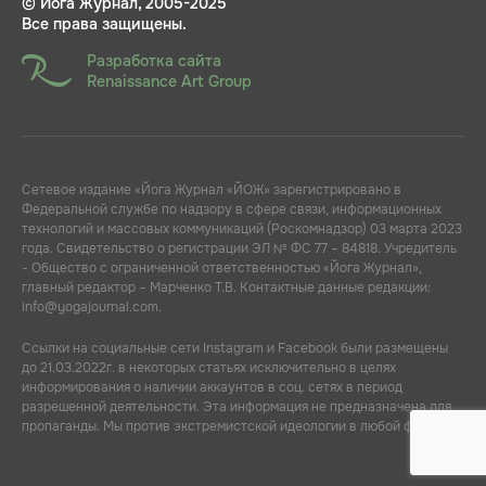
© Йога Журнал, 2005-2025
Все права защищены.
Разработка сайта
Renaissance Art Group
Сетевое издание «Йога Журнал «ЙОЖ» зарегистрировано в
Федеральной службе по надзору в сфере связи, информационных
технологий и массовых коммуникаций (Роскомнадзор) 03 марта 2023
года. Свидетельство о регистрации ЭЛ № ФС 77 – 84818. Учредитель
- Общество с ограниченной ответственностью «Йога Журнал»,
главный редактор – Марченко Т.В. Контактные данные редакции:
info@yogajournal.com.
Ссылки на социальные сети Instagram и Facebook были размещены
до 21.03.2022г. в некоторых статьях исключительно в целях
информирования о наличии аккаунтов в соц. сетях в период
разрешенной деятельности. Эта информация не предназначена для
пропаганды. Мы против экстремистской идеологии в любой форме.