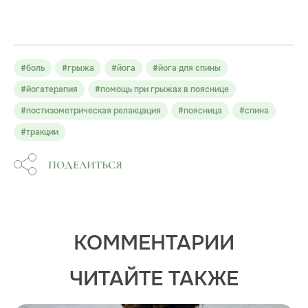
#боль
#грыжа
#йога
#йога для спины
#йогатерапия
#помощь при грыжах в пояснице
#постизометрическая релакцация
#поясница
#спина
#тракции
ПОДЕЛИТЬСЯ
КОММЕНТАРИИ
ЧИТАЙТЕ ТАКЖЕ