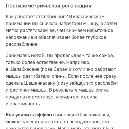
Постизометрическая релаксация
Как работает этот принцип? В классическом
понимании мы сначала напрягаем мышцу, а затем
мягко растягиваем ее, чем снимаем избыточное
напряжение и обеспечиваем более глубокое
расслабление.
Занимаясь йогой, мы проделываем то же самое,
только более естественно. Например,
в Шалабхасане (поза Саранчи) отлично работают
мышцы разгибатели спины. Если после нее сразу
сделать Шашанкасану (позу зайца), это расслабит
и растянет мышцы. В результате мышцы спины
придут в нормотонус, улучшится их сила
и эластичность.
выполняя Шашанкасану,
Как усилить эффект:
можно зацепиться за что-то неподвижное, что
находится перед вами. Например, это могут быть