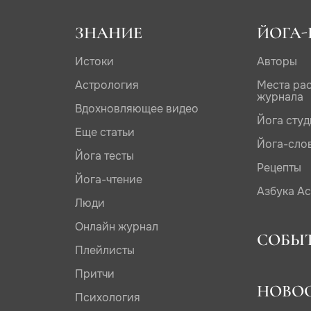
ЗНАНИЕ
ЙОГА-
Истоки
Авторы
Астрология
Места ра
журнала
Вдохновляющее видео
Йога сту
Еще статьи
Йога-сло
Йога тесты
Рецепты
Йога-чтение
Азбука А
Люди
Онлайн журнал
СОБЫ
Плейлисты
Притчи
НОВО
Психология