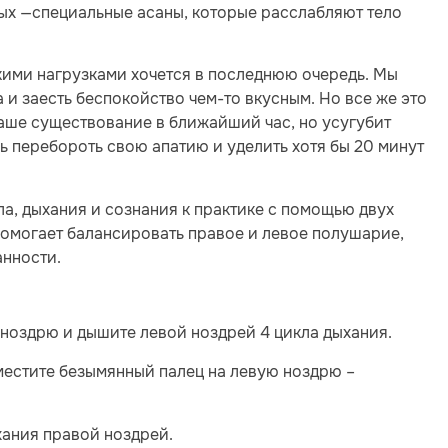
рых —специальные асаны, которые расслабляют тело
кими нагрузками хочется в последнюю очередь. Мы
 и заесть беспокойство чем-то вкусным. Но все же это
аше существование в ближайший час, но усугубит
 перебороть свою апатию и уделить хотя бы 20 минут
ла, дыхания и сознания к практике с помощью двух
омогает балансировать правое и левое полушарие,
анности.
ноздрю и дышите левой ноздрей 4 цикла дыхания.
местите безымянный палец на левую ноздрю –
хания правой ноздрей.