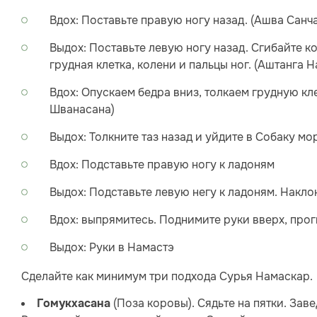
Вдох: Поставьте правую ногу назад. (Ашва Санч
Выдох: Поставьте левую ногу назад. Сгибайте ко
грудная клетка, колени и пальцы ног. (Аштанга 
Вдох: Опускаем бедра вниз, толкаем грудную кл
Шванасана)
Выдох: Толкните таз назад и уйдите в Собаку мо
Вдох: Подставьте правую ногу к ладоням
Выдох: Подставьте левую негу к ладоням. Накло
Вдох: выпрямитесь. Поднимите руки вверх, прог
Выдох: Руки в Намастэ
Сделайте как минимум три подхода Сурья Намаскар.
(Поза коровы). Сядьте на пятки. Заве
Гомукхасана