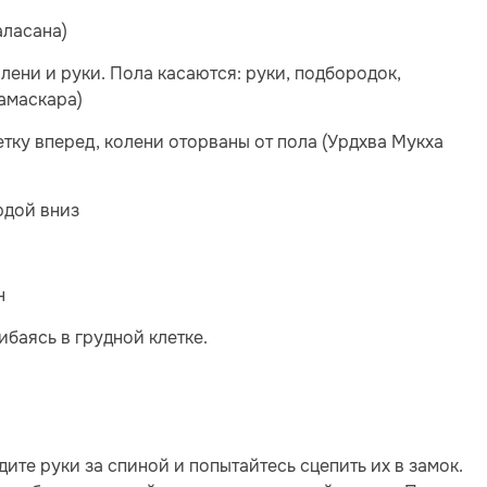
аласана)
лени и руки. Пола касаются: руки, подбородок,
Намаскара)
етку вперед, колени оторваны от пола (Урдхва Мукха
рдой вниз
н
ибаясь в грудной клетке.
дите руки за спиной и попытайтесь сцепить их в замок.