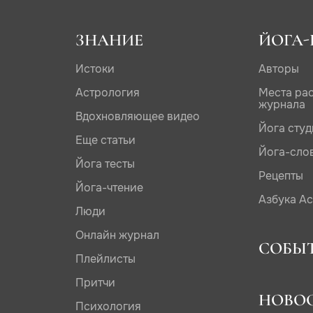
ЗНАНИЕ
ЙОГА-
Истоки
Авторы
Астрология
Места ра
журнала
Вдохновляющее видео
Йога сту
Еще статьи
Йога-сло
Йога тесты
Рецепты
Йога-чтение
Азбука А
Люди
Онлайн журнал
СОБЫ
Плейлисты
Притчи
НОВО
Психология