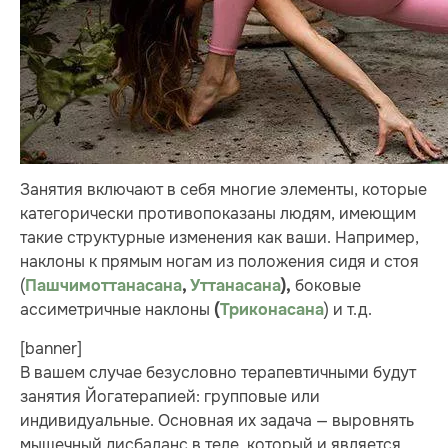
Занятия включают в себя многие элементы, которые
категорически противопоказаны людям, имеющим
такие структурные изменения как ваши. Например,
наклоны к прямым ногам из положения сидя и стоя
(
боковые
Пашчимоттанасана
,
Уттанасана
),
ассиметричные наклоны
) и т.д.
(
Триконасана
[banner]
В вашем случае безусловно терапевтичными будут
занятия Йогатерапией: групповые или
индивидуальные. Основная их задача — выровнять
мышечный дисбаланс в теле, который и является