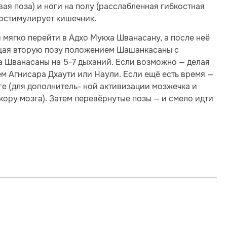
овая поза) и ноги на полу (расслабленная гибкостная
ростимулирует кишечник.
 мягко перейти в Адхо Мукха Шванасану, а после неё
щая вторую позу положением Шашанкасаны с
а Шванасаны на 5-7 дыханий. Если возможно — делая
м Агнисара Дхаути или Наули. Если ещё есть время —
ге (для дополнитель- ной активизации мозжечка и
 кору мозга). Затем перевёрнутые позы — и смело идти