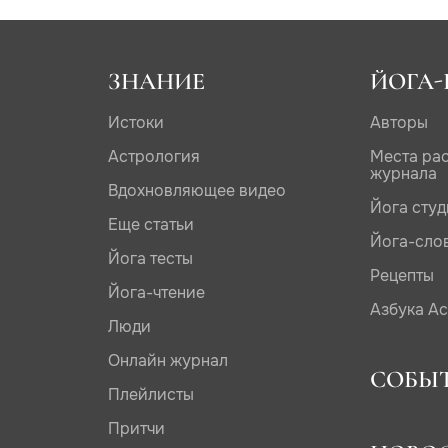
ЗНАНИЕ
ЙОГА-
Истоки
Авторы
Астрология
Места ра
журнала
Вдохновляющее видео
Йога сту
Еще статьи
Йога-сло
Йога тесты
Рецепты
Йога-чтение
Азбука А
Люди
Онлайн журнал
СОБЫ
Плейлисты
Притчи