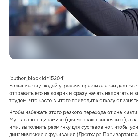
[author_block id=15204]
Большинству людей утренняя практика асан даётся с
отправить его на коврик и сразу начать напрягать и в
трудом. Что часто в итоге приводит к отказу от занят
Чтобы избежать этого резкого перехода от сна к акт
Муктасаны в динамике (для массажа кишечника), а зат
ими, выполнить разминку для суставов ног, чтобы уси
динамические скручивания (Джатхара Паривартанасан