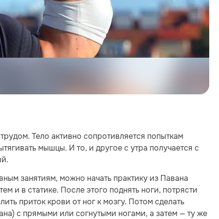
 трудом. Тело активно сопротивляется попыткам
ытягивать мышцы. И то, и другое с утра получается с
ий.
ивным занятиям, можно начать практику из Павана
ем и в статике. После этого поднять ноги, потрясти
лить приток крови от ног к мозгу. Потом сделать
а) с прямыми или согнутыми ногами, а затем — ту же