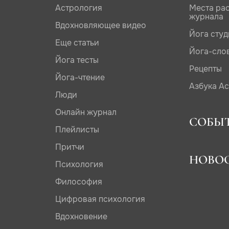
Астрология
Места ра
журнала
Вдохновляющее видео
Йога сту
Еще статьи
Йога-сло
Йога тесты
Рецепты
Йога-чтение
Азбука А
Люди
Онлайн журнал
СОБЫ
Плейлисты
Притчи
НОВО
Психология
Философия
Цифровая психология
Вдохновение