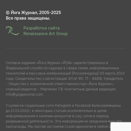
© Йога Журнал, 2005-2025
Все права защищены.
Разработка сайта
Renaissance Art Group
Сетевое издание «Йога Журнал «ЙОЖ» зарегистрировано в
Федеральной службе по надзору в сфере связи, информационных
технологий и массовых коммуникаций (Роскомнадзор) 03 марта 2023
года. Свидетельство о регистрации ЭЛ № ФС 77 – 84818. Учредитель
- Общество с ограниченной ответственностью «Йога Журнал»,
главный редактор – Марченко Т.В. Контактные данные редакции:
info@yogajournal.com.
Ссылки на социальные сети Instagram и Facebook были размещены
до 21.03.2022г. в некоторых статьях исключительно в целях
информирования о наличии аккаунтов в соц. сетях в период
разрешенной деятельности. Эта информация не предназначена для
пропаганды. Мы против экстремистской идеологии в любой форме.