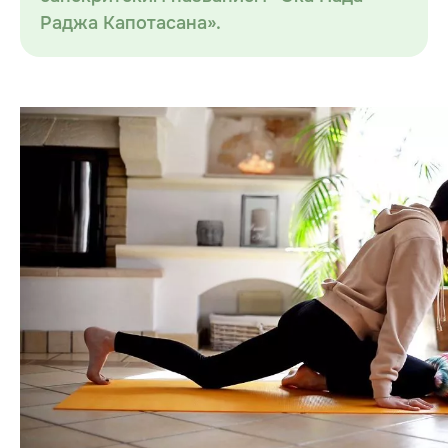
Раджа Капотасана».