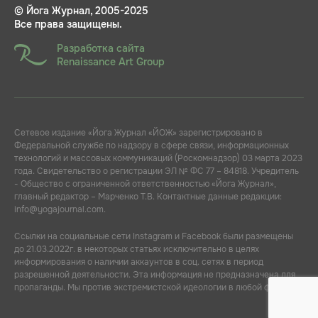
© Йога Журнал, 2005-2025
Все права защищены.
Разработка сайта
Renaissance Art Group
Сетевое издание «Йога Журнал «ЙОЖ» зарегистрировано в
Федеральной службе по надзору в сфере связи, информационных
технологий и массовых коммуникаций (Роскомнадзор) 03 марта 2023
года. Свидетельство о регистрации ЭЛ № ФС 77 – 84818. Учредитель
- Общество с ограниченной ответственностью «Йога Журнал»,
главный редактор – Марченко Т.В. Контактные данные редакции:
info@yogajournal.com.
Ссылки на социальные сети Instagram и Facebook были размещены
до 21.03.2022г. в некоторых статьях исключительно в целях
информирования о наличии аккаунтов в соц. сетях в период
разрешенной деятельности. Эта информация не предназначена для
пропаганды. Мы против экстремистской идеологии в любой форме.