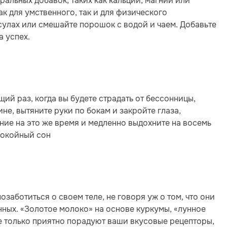
альных добавок, таких как кальций, магний или
к для умственного, так и для физического
псулах или смешайте порошок с водой и чаем. Добавьте
а успех.
ий раз, когда вы будете страдать от бессонницы,
не, вытяните руки по бокам и закройте глаза,
ние на это же время и медленно выдохните на восемь
покойный сон
заботиться о своем теле, не говоря уж о том, что они
нных. «Золотое молоко» на основе куркумы, «лунное
е только приятно порадуют ваши вкусовые рецепторы,