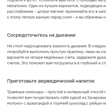
подписи к фото? Успокойте ваш мозг с помощью натур
мелатонин. Один из лучших вариантов, подходящих ка
расслабления – цитрат магния: принимайте его в ка
к этому теплую ванную перед сном – и вы обречены н
Сосредоточьтесь на дыхании
Не стоит недооценивать важность дыхания. В следующ
попробуйте выполнить простую практику: лежа на спи
вдохните на четыре медленных счета, задержите дыха
счетов. Это поможет вам погрузиться в глубокий и с
Приготовьте аюрведический напиток
Травяные эликсиры – простой и интересный способ по
позволят вам почувствовать себя одной из Зачарова
молоко» с ашвагандой и горячий шоколад с рейши н