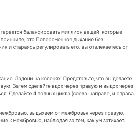
 старается балансировать миллион вещей, которые
 В принципе, это Попеременное дыхание без
я и стараясь регулировать его, вы отвлекаетесь от
ание. Ладони на коленях. Представьте, что вы делаете
авую. Затем сделайте вдох через правую и выдох через
я. Сделайте 4 полных цикла (слева-направо, и справа
 межбровью, выдыхаем от межбровья через правую.
ие к межбровью, наблюдая за тем, как ум затихает.