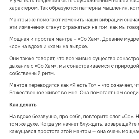
У ума есть тенденция быть обусловленным нашей нас
характером. Так образуются паттерны мышления, кот
Мантры же помогают изменить наши вибрации сначал
эти изменения станут отражаться на том, как мы гов
Мощная и простая мантра – «Со Хам». Древние мудре
«со» на вдохе и «хам» на выдохе.
Они также говорят, что все живые существа сонастро
дыхание с «Со Хам», мы сонастраиваемся с природой
собственный ритм.
Мантра переводится как «Я есть То» – что означает, 
Божественное живет во мне. Она помогает нам соеди
Как делать
На вдохе беззвучно, про себя, повторите слог «Со».
том же духе. Когда ум начнет блуждать, возвращайте 
кажущаяся простота этой мантры — она очень мощная