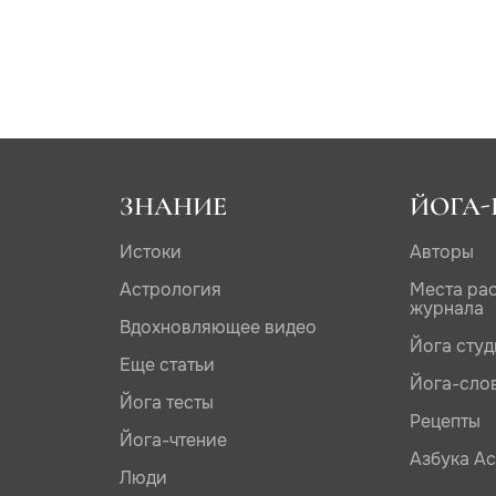
ЗНАНИЕ
ЙОГА-
Истоки
Авторы
Астрология
Места ра
журнала
Вдохновляющее видео
Йога сту
Еще статьи
Йога-сло
Йога тесты
Рецепты
Йога-чтение
Азбука А
Люди