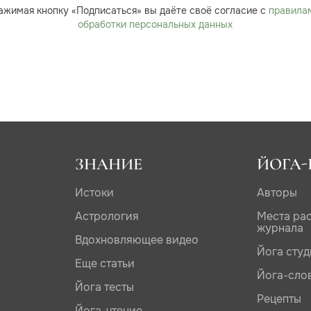
ажимая кнопку «Подписаться» вы даёте своё согласие с
правила
обработки персональных данных
ЗНАНИЕ
ЙОГА-
Истоки
Авторы
Астрология
Места ра
журнала
Вдохновляющее видео
Йога сту
Еще статьи
Йога-сло
Йога тесты
Рецепты
Йога-чтение