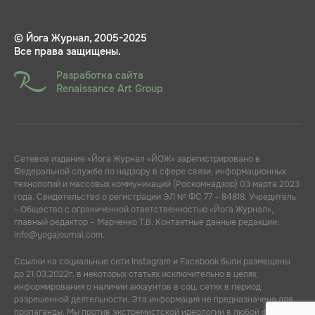
© Йога Журнал, 2005-2025
Все права защищены.
Разработка сайта
Renaissance Art Group
Сетевое издание «Йога Журнал «ЙОЖ» зарегистрировано в
Федеральной службе по надзору в сфере связи, информационных
технологий и массовых коммуникаций (Роскомнадзор) 03 марта 2023
года. Свидетельство о регистрации ЭЛ № ФС 77 – 84818. Учредитель
- Общество с ограниченной ответственностью «Йога Журнал»,
главный редактор – Марченко Т.В. Контактные данные редакции:
info@yogajournal.com.
Ссылки на социальные сети Instagram и Facebook были размещены
до 21.03.2022г. в некоторых статьях исключительно в целях
информирования о наличии аккаунтов в соц. сетях в период
разрешенной деятельности. Эта информация не предназначена для
пропаганды. Мы против экстремистской идеологии в любой форме.