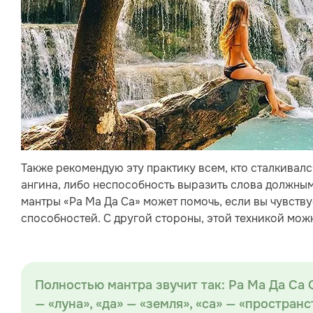
Также рекомендую эту практику всем, кто сталкивал
ангина, либо неспособность выразить слова должным
мантры «Ра Ма Да Са» может помочь, если вы чувст
способностей. С другой стороны, этой техникой можн
Полностью мантра звучит так: Ра Ма Да Са С
— «луна», «да» — «земля», «са» — «простран