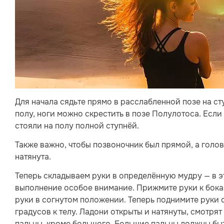
Для начала сядьте прямо в расслабленной позе на сту
полу, ноги можно скрестить в позе Полулотоса. Если 
стояли на полу полной ступнёй.
Также важно, чтобы позвоночник был прямой, а голов
натянута.
Теперь складываем руки в определённую мудру — в эт
выполнение особое внимание. Прижмите руки к бока
руки в согнутом положении. Теперь поднимите руки о
градусов к телу. Ладони открыты и натянуты, смотря
пальцы, кроме большого. Большие пальцы должны быт