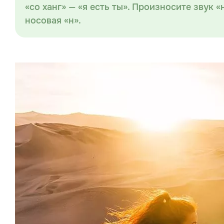
«со ханг» — «я есть ты». Произносите звук «
носовая «н».