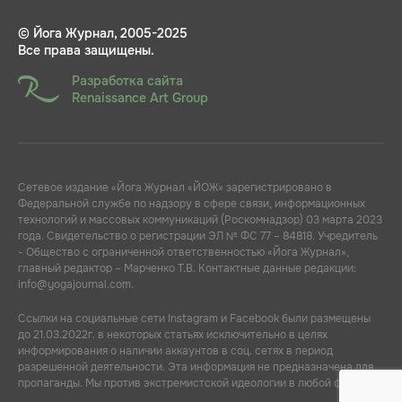
© Йога Журнал, 2005-2025
Все права защищены.
Разработка сайта
Renaissance Art Group
Сетевое издание «Йога Журнал «ЙОЖ» зарегистрировано в
Федеральной службе по надзору в сфере связи, информационных
технологий и массовых коммуникаций (Роскомнадзор) 03 марта 2023
года. Свидетельство о регистрации ЭЛ № ФС 77 – 84818. Учредитель
- Общество с ограниченной ответственностью «Йога Журнал»,
главный редактор – Марченко Т.В. Контактные данные редакции:
info@yogajournal.com.
Ссылки на социальные сети Instagram и Facebook были размещены
до 21.03.2022г. в некоторых статьях исключительно в целях
информирования о наличии аккаунтов в соц. сетях в период
разрешенной деятельности. Эта информация не предназначена для
пропаганды. Мы против экстремистской идеологии в любой форме.