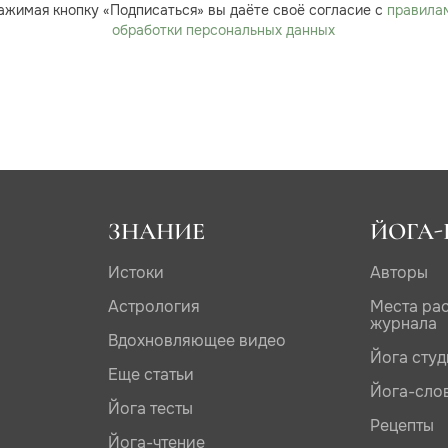
ажимая кнопку «Подписаться» вы даёте своё согласие с
правила
обработки персональных данных
ЗНАНИЕ
ЙОГА-
Истоки
Авторы
Астрология
Места ра
журнала
Вдохновляющее видео
Йога сту
Еще статьи
Йога-сло
Йога тесты
Рецепты
Йога-чтение