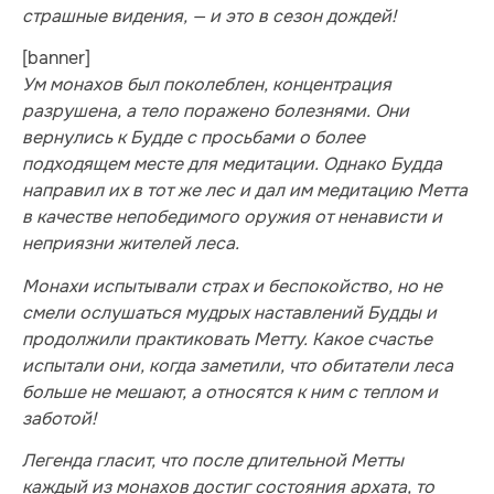
страшные видения, — и это в сезон дождей!
[banner]
Ум монахов был поколеблен, концентрация
разрушена, а тело поражено болезнями. Они
вернулись к Будде с просьбами о более
подходящем месте для медитации. Однако Будда
направил их в тот же лес и дал им медитацию Метта
в качестве непобедимого оружия от ненависти и
неприязни жителей леса.
Монахи испытывали страх и беспокойство, но не
смели ослушаться мудрых наставлений Будды и
продолжили практиковать Метту. Какое счастье
испытали они, когда заметили, что обитатели леса
больше не мешают, а относятся к ним с теплом и
заботой!
Легенда гласит, что после длительной Метты
каждый из монахов достиг состояния архата, то