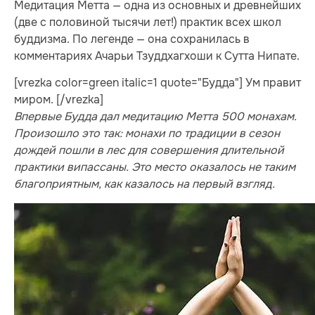
Медитация Метта — одна из основных и древнейших
(две с половиной тысячи лет!) практик всех школ
буддизма. По легенде — она сохранилась в
комментариях Ачарьи Тзуддхагхоши к Сутта Нипате.
[vrezka color=green italic=1 quote="Будда"] Ум правит
миром. [/vrezka]
Впервые Будда дал медитацию Метта 500 монахам.
Произошло это так: монахи по традиции в сезон
дождей пошли в лес для совершения длительной
практики випассаны. Это место оказалось не таким
благоприятным, как казалось на первый взгляд.