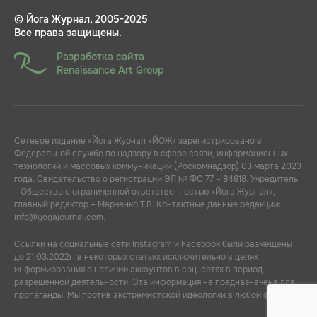
© Йога Журнал, 2005-2025
Все права защищены.
Разработка сайта
Renaissance Art Group
Сетевое издание «Йога Журнал «ЙОЖ» зарегистрировано в
Федеральной службе по надзору в сфере связи, информационных
технологий и массовых коммуникаций (Роскомнадзор) 03 марта 2023
года. Свидетельство о регистрации ЭЛ № ФС 77 – 84818. Учредитель
- Общество с ограниченной ответственностью «Йога Журнал»,
главный редактор – Марченко Т.В. Контактные данные редакции:
info@yogajournal.com.
Ссылки на социальные сети Instagram и Facebook были размещены
до 21.03.2022г. в некоторых статьях исключительно в целях
информирования о наличии аккаунтов в соц. сетях в период
разрешенной деятельности. Эта информация не предназначена для
пропаганды. Мы против экстремистской идеологии в любой форме.