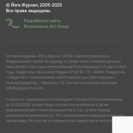
© Йога Журнал, 2005-2025
Все права защищены.
Разработка сайта
Renaissance Art Group
Сетевое издание «Йога Журнал «ЙОЖ» зарегистрировано в
Федеральной службе по надзору в сфере связи, информационных
технологий и массовых коммуникаций (Роскомнадзор) 03 марта 2023
года. Свидетельство о регистрации ЭЛ № ФС 77 – 84818. Учредитель
- Общество с ограниченной ответственностью «Йога Журнал»,
главный редактор – Марченко Т.В. Контактные данные редакции:
info@yogajournal.com.
Ссылки на социальные сети Instagram и Facebook были размещены
до 21.03.2022г. в некоторых статьях исключительно в целях
информирования о наличии аккаунтов в соц. сетях в период
разрешенной деятельности. Эта информация не предназначена для
пропаганды. Мы против экстремистской идеологии в любой форме.