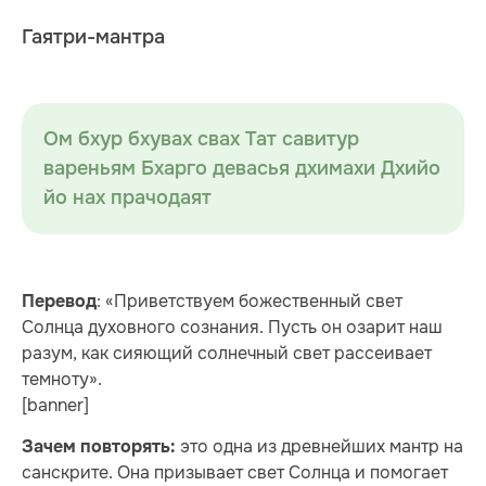
Гаятри-мантра
Ом бхур бхувах свах Тат савитур
вареньям Бхарго девасья дхимахи Дхийо
йо нах прачодаят
: «Приветствуем божественный свет
Перевод
Солнца духовного сознания. Пусть он озарит наш
разум, как сияющий солнечный свет рассеивает
темноту».
[banner]
это одна из древнейших мантр на
Зачем повторять:
санскрите. Она призывает свет Солнца и помогает