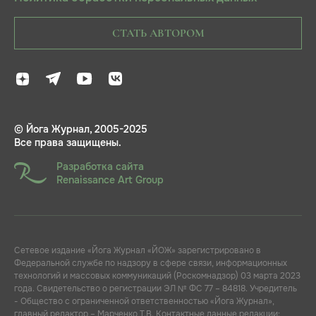
СТАТЬ АВТОРОМ
© Йога Журнал, 2005-2025
Все права защищены.
Разработка сайта
Renaissance Art Group
Сетевое издание «Йога Журнал «ЙОЖ» зарегистрировано в
Федеральной службе по надзору в сфере связи, информационных
технологий и массовых коммуникаций (Роскомнадзор) 03 марта 2023
года. Свидетельство о регистрации ЭЛ № ФС 77 – 84818. Учредитель
- Общество с ограниченной ответственностью «Йога Журнал»,
главный редактор – Марченко Т.В. Контактные данные редакции: