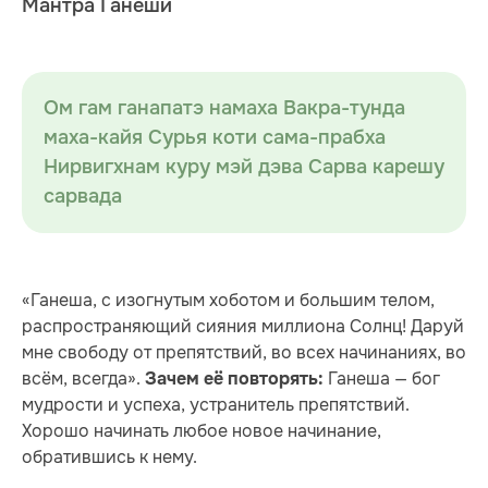
Мантра Ганеши
Ом гам ганапатэ намаха Вакра-тунда
маха-кайя Сурья коти сама-прабха
Нирвигхнам куру мэй дэва Сарва карешу
сарвада
«Ганеша, с изогнутым хоботом и большим телом,
распространяющий сияния миллиона Солнц! Даруй
мне свободу от препятствий, во всех начинаниях, во
всём, всегда».
Ганеша — бог
Зачем её повторять:
мудрости и успеха, устранитель препятствий.
Хорошо начинать любое новое начинание,
обратившись к нему.