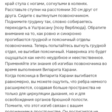
край стула с ногами, согнутыми в коленях.
Расставьте ступни на расстоянии 30 см друг от
друга. Сидите с вытянутым позвоночником.
Поднимите грудину так, словно собираетесь
переходить в Уштрасану (позу Верблюда). Обратите
внимание на то, как ровно и синхронно
прогибаются грудной и поясничный отделы
позвоночника. Теперь попытайтесь выгнуть грудной
отдел, не выгибая поясничный. Наверняка это будет
ощущаться как нечто неудобное и неестественное.
Применяйте эти знания об изгибах позвоночника во
время выполнения Випарита Карани.
Когда поясница в Випарита Карани выгибается
равномерно, вы можете ощутить, что ребра немного
расширяются, создавая больше пространства не
только для циркуляции дыхания, но и для
освобождения органов брюшной полости.
Помните, что этот изгиб связан с вашим
положением в пространстве. Он достигается не