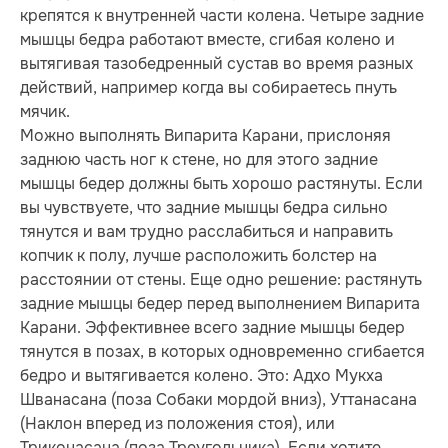
крепятся к внутренней части колена. Четыре задние
мышцы бедра работают вместе, сгибая колено и
вытягивая тазобедренный сустав во время разных
действий, например когда вы собираетесь пнуть
мячик.
Можно выполнять Випарита Карани, прислоняя
заднюю часть ног к стене, но для этого задние
мышцы бедер должны быть хорошо растянуты. Если
вы чувствуете, что задние мышцы бедра сильно
тянутся и вам трудно расслабиться и направить
копчик к полу, лучше расположить болстер на
расстоянии от стены. Еще одно решение: растянуть
задние мышцы бедер перед выполнением Випарита
Карани. Эффективнее всего задние мышцы бедер
тянутся в позах, в которых одновременно сгибается
бедро и вытягивается колено. Это: Адхо Мукха
Шванасана (поза Собаки мордой вниз), Уттанасана
(Наклон вперед из положения стоя), или
Триконасана (поза Треугольника). Если хотите,