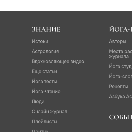
ЗНАНИЕ
ЙОГА-
Истоки
Авторы
Астрология
Места ра
журнала
Вдохновляющее видео
Йога сту
Еще статьи
Йога-сло
Йога тесты
Рецепты
Йога-чтение
Азбука А
Люди
Онлайн журнал
СОБЫ
Плейлисты
Притчи