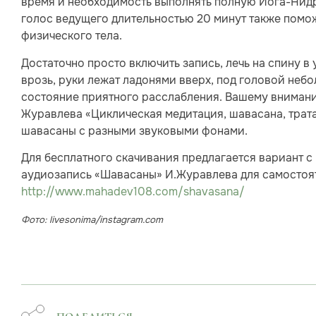
время и необходимость выполнять полную Йога-Нидру
голос ведущего длительностью 20 минут также помо
физического тела.
Достаточно просто включить запись, лечь на спину в
врозь, руки лежат ладонями вверх, под головой небо
состояние приятного расслабления. Вашему внимани
Журавлева «Циклическая медитация, шавасана, трата
шавасаны с разными звуковыми фонами.
Для бесплатного скачивания предлагается вариант с 
аудиозапись «Шавасаны» И.Журавлева для самостоят
http://www.mahadev108.com/shavasana/
Фото: livesonima/instagram.com