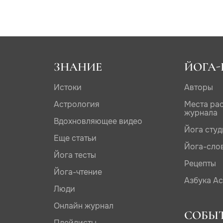
ЗНАНИЕ
ЙОГА-
Истоки
Авторы
Астрология
Места ра
журнала
Вдохновляющее видео
Йога сту
Еще статьи
Йога-сло
Йога тесты
Рецепты
Йога-чтение
Азбука А
Люди
Онлайн журнал
СОБЫ
Плейлисты