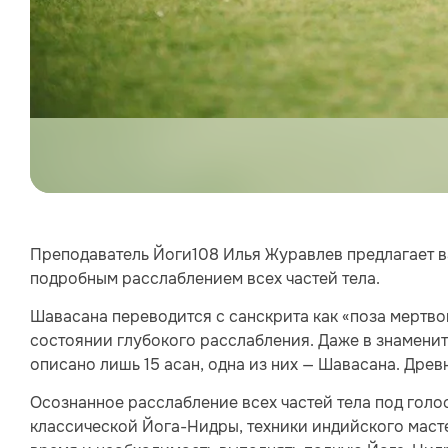
Преподаватель Йоги108 Илья Журавлев предлагает в
подробным расслаблением всех частей тела.
Шавасана переводится с санскрита как «поза мертвог
состоянии глубокого расслабления. Даже в знаменито
описано лишь 15 асан, одна из них — Шавасана. Древ
Осознанное расслабление всех частей тела под голос
классической Йога-Нидры, техники индийского масте