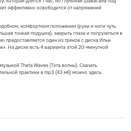
, которая длится 1 час, но глубокая Шавасана под
жет эффективно освободится от напряжений
 удобном, комфортном положении (руки и ноги чуть
льшая тонкая подушка), закрыть глаза и погрузиться в
ю предоставляется один из треков с диска Ильи
к». На диске есть 4 варианта этой 20-минутной
музыкой Theta Waves (Тэта волны). Скачать
ельной практики в mp3 (43 мб) можно здесь: