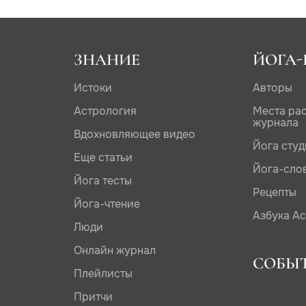
ЗНАНИЕ
ЙОГА-
Истоки
Авторы
Астрология
Места ра
журнала
Вдохновляющее видео
Йога сту
Еще статьи
Йога-сло
Йога тесты
Рецепты
Йога-чтение
Азбука А
Люди
Онлайн журнал
СОБЫ
Плейлисты
Притчи