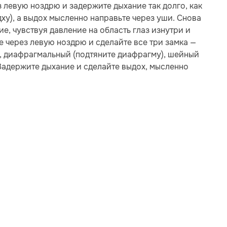
 левую ноздрю и задержите дыхание так долго, как
ху), а выдох мысленно направьте через уши. Снова
е, чувствуя давление на область глаз изнутри и
е через левую ноздрю и сделайте все три замка —
), диафрагмальный (подтяните диафрагму), шейный
 Задержите дыхание и сделайте выдох, мысленно