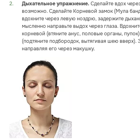
Сделайте вдох через
Дыхательное упражнение.
возможно. Сделайте Корневой замок (Мула банд
вдохните через левую ноздрю, задержите дыхани
мысленно направьте выдох через глаза. Вдохнит
корневой (втяните анус, половые органы, пупок
(подтяните подбородок, вытягивая шею вверх).
направляя его через макушку.