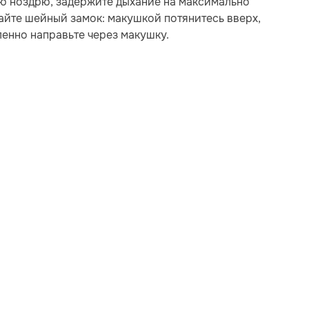
вую ноздрю, задержите дыхание на максимально
лайте шейный замок: макушкой потянитесь вверх,
ленно направьте через макушку.