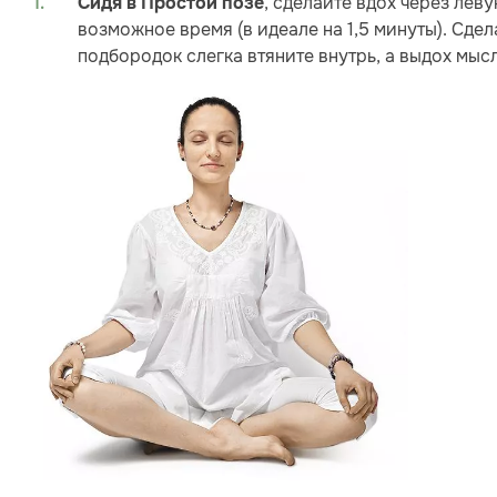
, cделайте вдох через ле
Сидя в Простой позе
возможное время (в идеале на 1,5 минуты). Сде
подбородок слегка втяните внутрь, а выдох мыс