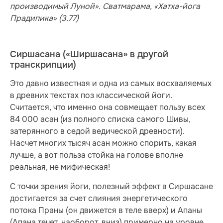
производимый Луной». Сватмарама, «Хатха-йога
Прадипика» (3.77)
Сиршасана («Ширшасана» в другой
транскрипции)
Это давно известная и одна из самых восхваляемых
в древних текстах поз классической йоги.
Считается, что именно она совмещает пользу всех
84 000 асан (из полного списка самого Шивы,
затерянного в седой ведической древности).
Насчет многих тысяч асан можно спорить, какая
лучше, а вот польза стойка на голове вполне
реальная, не мифическая!
С точки зрения йоги, полезный эффект в Сиршасане
достигается за счет слияния энергетического
потока Праны (он движется в теле вверх) и Апаны
(Апана течет, наоборот, вниз) примерно на уровне