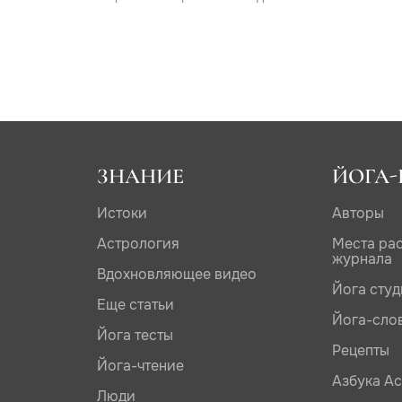
ЗНАНИЕ
ЙОГА-
Истоки
Авторы
Астрология
Места ра
журнала
Вдохновляющее видео
Йога сту
Еще статьи
Йога-сло
Йога тесты
Рецепты
Йога-чтение
Азбука А
Люди