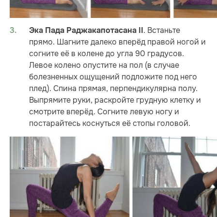
. Встаньте
Эка Пада Раджакапотасана II
прямо. Шагните далеко вперёд правой ногой и
согните её в колене до угла 90 градусов.
Левое колено опустите на пол (в случае
болезненных ощущений подложите под него
плед). Спина прямая, перпендикулярна полу.
Выпрямите руки, раскройте грудную клетку и
смотрите вперёд. Согните левую ногу и
постарайтесь коснуться её стопы головой.