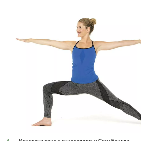
Исцелите рану в отношениях в Сету Бандхи