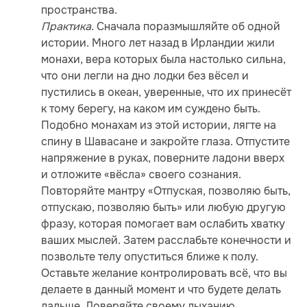
пространства.
Практика
. Сначала поразмышляйте об одной
истории. Много лет назад в Ирландии жили
монахи, вера которых была настолько сильна,
что они легли на дно лодки без вёсел и
пустились в океан, уверенные, что их принесёт
к тому берегу, на каком им суждено быть.
Подобно монахам из этой истории, лягте на
спину в Шавасане и закройте глаза. Отпустите
напряжение в руках, поверните ладони вверх
и отложите «вёсла» своего сознания.
Повторяйте мантру «Отпуская, позволяю быть,
отпускаю, позволяю быть» или любую другую
фразу, которая помогает вам ослабить хватку
ваших мыслей. Затем расслабьте конечности и
позвольте телу опуститься ближе к полу.
Оставьте желание контролировать всё, что вы
делаете в данный момент и что будете делать
дальше. Доверяйте своему дыханию,