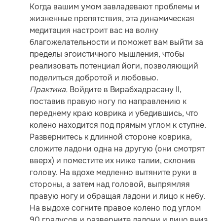
Когда вашим умом завладевают проблемы и
жизненные препятствия, эта динамическая
медитация настроит вас на волну
благожелательности и поможет вам выйти за
пределы эгоистичного мышления, чтобы
реализовать потенциал йоги, позволяющий
поделиться добротой и любовью.
Практика.
Войдите в Вирабхадрасану II,
поставив правую ногу по направлению к
переднему краю коврика и убедившись, что
колено находится под прямым углом к ступне.
Развернитесь к длинной стороне коврика,
сложите ладони одна на другую (они смотрят
вверх) и поместите их ниже талии, склонив
голову. На вдохе медленно вытяните руки в
стороны, а затем над головой, выпрямляя
правую ногу и обращая ладони и лицо к небу.
На выдохе согните правое колено под углом
90 градусов и разверните ладони и лицо вниз,