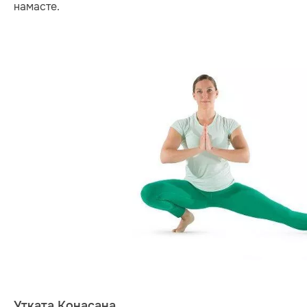
намасте.
Утката Конасана